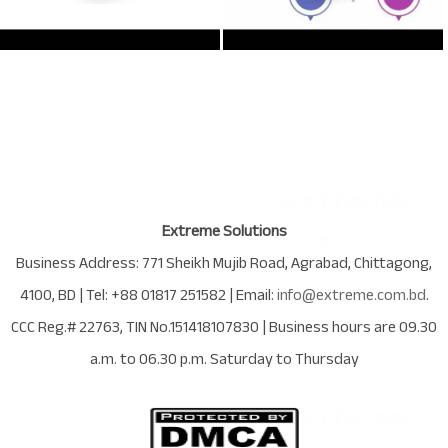
Extreme Solutions
Business Address:
771 Sheikh Mujib Road
,
Agrabad
,
Chittagong
,
4100
,
BD
| Tel:
+88 01817 251582
| Email:
info@extreme.com.bd
.
CCC Reg.# 22763
, TIN No.
151418107830
| Business hours are
09.30
a.m. to 06.30 p.m. Saturday to Thursday