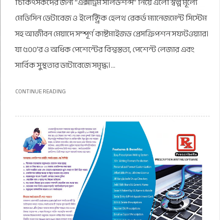
চিকিৎসকদের জন্য “এক্সট্রিম সলিউশন্স” নিয়ে এলো স্বল্প মূল্যে
মেডিসিন ডেটাবেজ ও ইলেক্ট্রিক হেলথ রেকর্ড ম্যানেজমেন্ট সিস্টেম
সহ আজীবন মেয়াদে সম্পূর্ণ কাষ্টমাইজড প্রেসক্রিপশন সফটওয়্যার।
যা ৫০০’র ও অধিক পেশেন্টের বিশ্বস্ততা, পেশেন্ট লেজার এবং
সার্বিক সুস্থতার ডাটাবেজে সমৃদ্ধ।...
CONTINUE READING