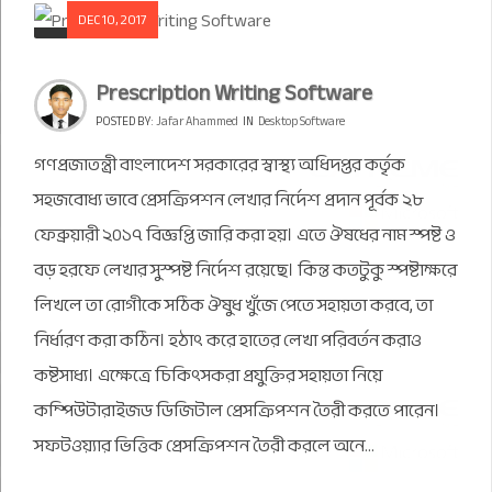
DEC 10, 2017
Prescription Writing Software
POSTED BY:
Jafar Ahammed
IN
Desktop Software
গণপ্রজাতন্ত্রী বাংলাদেশ সরকারের স্বাস্থ্য অধিদপ্তর কর্তৃক
সহজবোধ্য ভাবে প্রেসক্রিপশন লেখার নির্দেশ প্রদান পূর্বক ২৮
ফেব্রুয়ারী ২০১৭ বিজ্ঞপ্তি জারি করা হয়। এতে ঔষধের নাম স্পষ্ট ও
বড় হরফে লেখার সুস্পষ্ট নির্দেশ রয়েছে। কিন্ত কতটুকু স্পষ্টাক্ষরে
লিখলে তা রোগীকে সঠিক ঔষুধ খুঁজে পেতে সহায়তা করবে, তা
নির্ধারণ করা কঠিন। হঠাৎ করে হাতের লেখা পরিবর্তন করাও
কষ্টসাধ্য। এক্ষেত্রে চিকিৎসকরা প্রযুক্তির সহায়তা নিয়ে
কম্পিউটারাইজড ডিজিটাল প্রেসক্রিপশন তৈরী করতে পারেন।
সফটওয়্যার ভিত্তিক প্রেসক্রিপশন তৈরী করলে অনে...