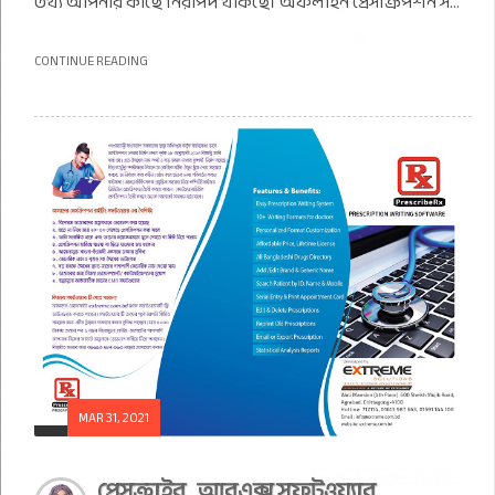
তথ্য আপনার কাছে নিরাপদ থাকছে। অফলাইন প্রেসক্রিপশন স...
CONTINUE READING
MAR 31, 2021
প্রেসক্রাইব_আরএক্স সফটওয়্যার