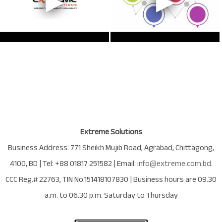
Extreme Solutions
Business Address:
771 Sheikh Mujib Road
,
Agrabad
,
Chittagong
,
4100
,
BD
| Tel:
+88 01817 251582
| Email:
info@extreme.com.bd
.
CCC Reg.# 22763
, TIN No.
151418107830
| Business hours are
09.30
a.m. to 06.30 p.m. Saturday to Thursday