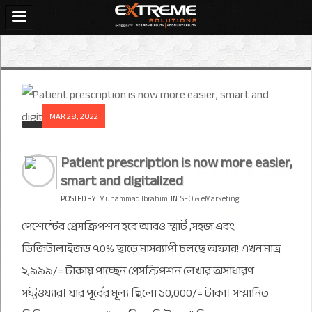
MAR 28, 2022
Patient prescription is now more easier,
smart and digitalized
POSTED BY:
Muhammad Ibrahim
IN
SEO & eMarketing
পেশেন্টের প্রেসক্রিপশন হবে আরও স্মার্ট ,সহজ এবং
ডিজিটালাইজড ৭০% ছাড়ে মাসব্যাপী চলছে অফার! এখন মাত্র
২,৯৯৯/= টাকায় পাচ্ছেন প্রেসক্রিপশন লেখার অসাধারণ
সফ্টওয়্যার। যার পূর্বের মূল্য ছিলো ১০,০০০/= টাকা। সম্মানিত