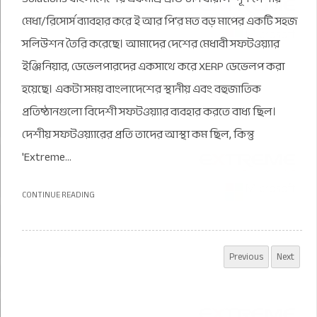
মেধা/রিসোর্স ব্যাবহার করে ই আর পি‘র মত বড় মাপের একটি সহজ
সলিউশন তৈরি করেছে। আমাদের দেশের মেধাবী সফটওয়্যার
ইঞ্জিনিয়ার, ডেভেলপারদের একসাথে করে XERP ডেভেলপ করা
হয়েছে। একটা সময় বাংলাদেশের স্থানীয় এবং বহুজাতিক
প্রতিষ্ঠানগুলো বিদেশী সফটওয়্যার ব্যবহার করতে বাধ্য ছিল।
দেশীয় সফটওয়্যারের প্রতি তাদের আস্থা কম ছিল, কিন্তু
'Extreme...
CONTINUE READING