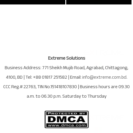
Extreme Solutions
Business Address:
771 Sheikh Mujib Road
,
Agrabad
,
Chittagong
,
4100
,
BD
| Tel:
+88 01817 251582
| Email:
info@extreme.com.bd
.
CCC Reg.# 22763
, TIN No.
151418107830
| Business hours are
09.30
a.m. to 06.30 p.m. Saturday to Thursday